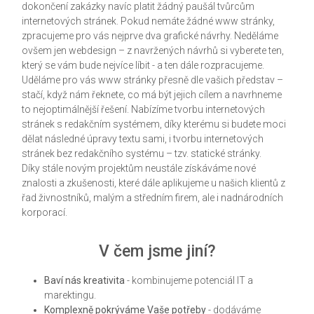
dokončení zakázky navíc platit žádný paušál tvůrcům
internetových stránek. Pokud nemáte žádné www stránky,
zpracujeme pro vás nejprve dva grafické návrhy. Neděláme
ovšem jen webdesign – z navržených návrhů si vyberete ten,
který se vám bude nejvíce líbit - a ten dále rozpracujeme.
Uděláme pro vás www stránky přesně dle vašich představ –
stačí, když nám řeknete, co má být jejich cílem a navrhneme
to nejoptimálnější řešení. Nabízíme tvorbu internetových
stránek s redakčním systémem, díky kterému si budete moci
dělat následné úpravy textu sami, i tvorbu internetových
stránek bez redakčního systému – tzv. statické stránky.
Díky stále novým projektům neustále získáváme nové
znalosti a zkušenosti, které dále aplikujeme u našich klientů z
řad živnostníků, malým a středním firem, ale i nadnárodních
korporací.
V čem jsme jiní?
Baví nás kreativita
- kombinujeme potenciál IT a
marektingu.
Komplexně pokrýváme Vaše potřeby
- dodáváme