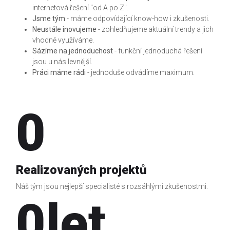
internetová řešení "od A po Z".
Jsme tým
- máme odpovídající know-how i zkušenosti.
Neustále inovujeme
- zohledňujeme aktuální trendy a jich
vhodně využíváme.
Sázíme na jednoduchost
- funkční jednoduchá řešení
jsou u nás levnější.
Práci máme rádi
- jednoduše odvádíme maximum.
0
Realizovaných projektů
Náš tým jsou nejlepší specialisté s rozsáhlými zkušenostmi.
0
let