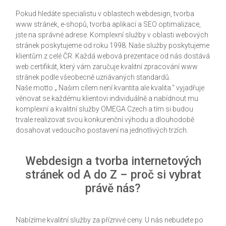
Pokud hledáte specialistu v oblastech webdesign, tvorba
www stránek, e-shopů, tvorba aplikací a SEO optimalizace,
jste na správné adrese. Komplexní služby v oblasti webových
stránek poskytujeme od roku 1998. Naše služby poskytujeme
klientům z celé ČR. Každá webová prezentace od nás dostává
web certifikát, který vám zaručuje kvalitní zpracování www
stránek podle všeobecně uznávaných standardů.
Naše motto „ Našim cílem není kvantita ale kvalita.“ vyjadřuje
věnovat se každému klientovi individuálně a nabídnout mu
komplexní a kvalitní služby OMEGA Czech a tím si budou
trvale realizovat svou konkurenční výhodu a dlouhodobě
dosahovat vedoucího postavení na jednotlivých trzích.
Webdesign a tvorba internetových
stránek od A do Z – proč si vybrat
právě nás?
Nabízíme kvalitní služby za příznivé ceny. U nás nebudete po